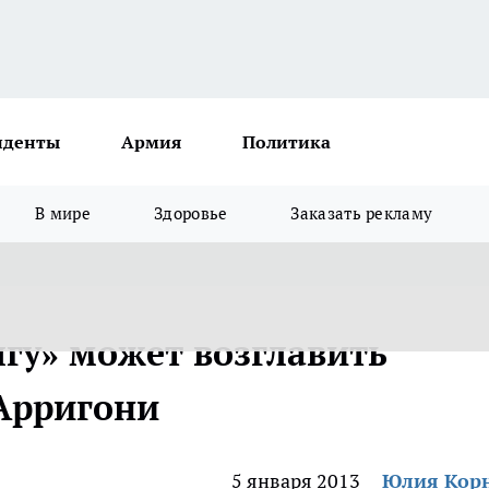
иденты
Армия
Политика
В мире
Здоровье
Заказать рекламу
гу» может возглавить
Арригони
5 января 2013
Юлия Кор