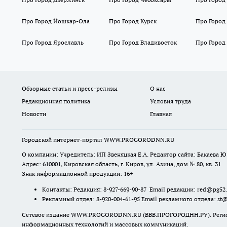
Про Город Йошкар-Ола
Про Город Курск
Про Город
Про Город Ярославль
Про Город Владивосток
Про Город
Обзорные статьи и пресс-релизы
О нас
Редакционная политика
Условия труда
Новости
Главная
Городской интернет-портал WWW.PROGORODNN.RU
О компании: Учредитель: ИП Звеняцкая Е.А. Редактор сайта: Бакаева Ю.
Адрес: 610001, Кировская область, г. Киров, ул. Азина, дом № 80, кв. 31
Знак информационной продукции: 16+
Контакты: Редакция: 8-927-669-90-87 Email редакции: red@pg52
Рекламный отдел: 8-920-004-61-95 Email рекламного отдела: st
Сетевое издание WWW.PROGORODNN.RU (ВВВ.ПРОГОРОДНН.РУ). Регистраци
информационных технологий и массовых коммуникаций.