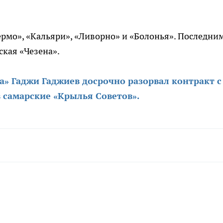
ермо», «Кальяри», «Ливорно» и «Болонья». Последни
кая «Чезена».
а» Гаджи Гаджиев досрочно разорвал контракт с
 самарские «Крылья Советов».