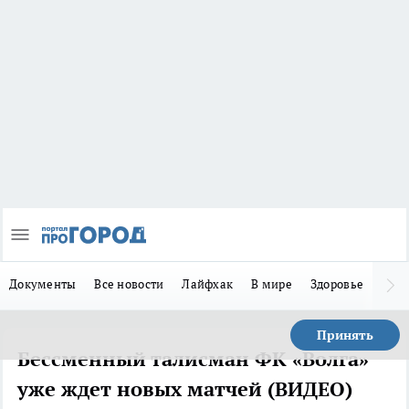
Документы
Все новости
Лайфхак
В мире
Здоровье
Зака
Принять
Бессменный талисман ФК «Волга»
уже ждет новых матчей (ВИДЕО)