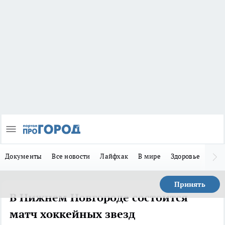
Документы
Все новости
Лайфхак
В мире
Здоровье
Зака
Принять
В Нижнем Новгороде состоится
матч хоккейных звезд