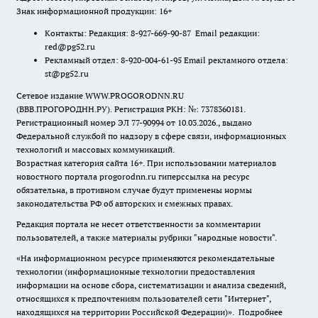
Знак информационной продукции: 16+
Контакты: Редакция: 8-927-669-90-87 Email редакции:
red@pg52.ru
Рекламный отдел: 8-920-004-61-95 Email рекламного отдела:
st@pg52.ru
Сетевое издание WWW.PROGORODNN.RU
(ВВВ.ПРОГОРОДНН.РУ). Регистрация РКН: №: 7378360181.
Регистрационный номер ЭЛ 77-90994 от 10.03.2026., выдано
Федеральной службой по надзору в сфере связи, информационных
технологий и массовых коммуникаций.
Возрастная категория сайта 16+. При использовании материалов
новостного портала progorodnn.ru гиперссылка на ресурс
обязательна
,
в противном случае будут применены нормы
законодательства РФ об авторских и смежных правах.
Редакция портала не несет ответственности за комментарии
пользователей, а также материалы рубрики "народные новости".
«На информационном ресурсе применяются рекомендательные
технологии (информационные технологии предоставления
информации на основе сбора, систематизации и анализа сведений,
относящихся к предпочтениям пользователей сети "Интернет",
находящихся на территории Российской Федерации)».
Подробнее