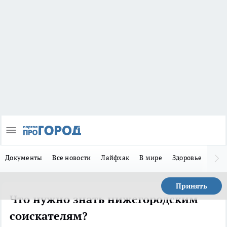
Документы
Все новости
Лайфхак
В мире
Здоровье
Зака
Принять
Что нужно знать нижегородским
соискателям?