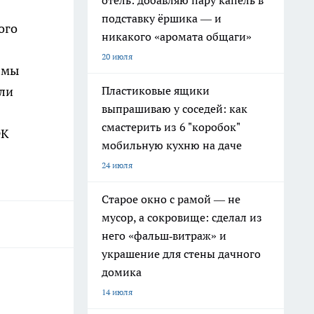
отель: добавляю пару капель в
подставку ёршика — и
ого
никакого «аромата общаги»
20 июля
 мы
али
Пластиковые ящики
выпрашиваю у соседей: как
смастерить из 6 "коробок"
ФК
мобильную кухню на даче
24 июля
Старое окно с рамой — не
мусор, а сокровище: сделал из
него «фальш‑витраж» и
украшение для стены дачного
домика
14 июля