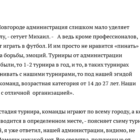
овгороде администрация слишком мало уделяет
, - сетует Михаил. - А ведь кроме профессионалов,
т играть в футбол. И им просто не нравится «пинать»
уха борьбы, эмоций. Турниры от администрации
ли, то 1-2 турнира в год, и то, в таких турнирах
авнивать с нашими турнирами, то под нашей эгидой
оманд, возрастная категория от 14 до 27 лет. Наши
 с отличной организацией».
стадия турнира, команды играют по всему городу, а к
водится в определенном месте, - поясняет схему тур
й, я уже ответил, нашей администрации, видимо, не
Помощи никакой нет. Все средства, полученные от