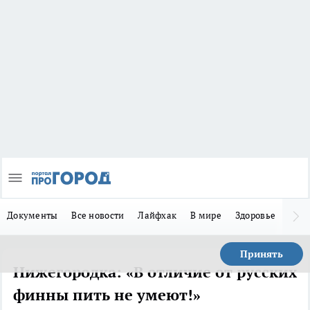
Документы
Все новости
Лайфхак
В мире
Здоровье
Зака
Принять
Нижегородка: «В отличие от русских
финны пить не умеют!»