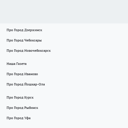
Про Город Дзержинск
Про Город Чебоксары
Про Город Новочебоксарск
Наша Газета
Про Город Иваново
Про Город Йошкар-Ола
Про Город Курск
Про Город Рыбинск
Про Город Уфа