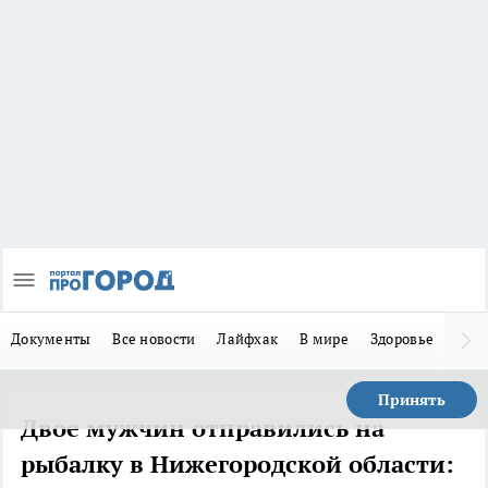
Документы
Все новости
Лайфхак
В мире
Здоровье
Зака
Принять
Двое мужчин отправились на
рыбалку в Нижегородской области: