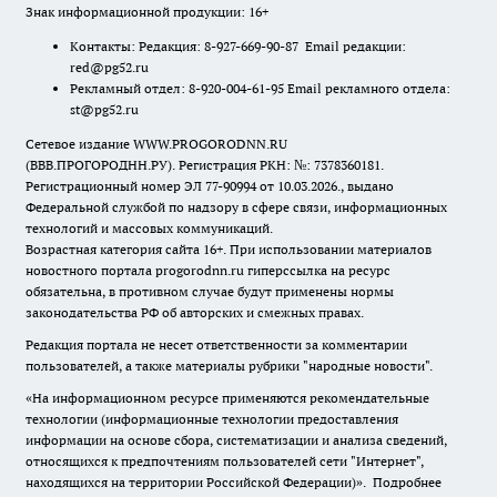
Знак информационной продукции: 16+
Контакты: Редакция: 8-927-669-90-87 Email редакции:
red@pg52.ru
Рекламный отдел: 8-920-004-61-95 Email рекламного отдела:
st@pg52.ru
Сетевое издание WWW.PROGORODNN.RU
(ВВВ.ПРОГОРОДНН.РУ). Регистрация РКН: №: 7378360181.
Регистрационный номер ЭЛ 77-90994 от 10.03.2026., выдано
Федеральной службой по надзору в сфере связи, информационных
технологий и массовых коммуникаций.
Возрастная категория сайта 16+. При использовании материалов
новостного портала progorodnn.ru гиперссылка на ресурс
обязательна
,
в противном случае будут применены нормы
законодательства РФ об авторских и смежных правах.
Редакция портала не несет ответственности за комментарии
пользователей, а также материалы рубрики "народные новости".
«На информационном ресурсе применяются рекомендательные
технологии (информационные технологии предоставления
информации на основе сбора, систематизации и анализа сведений,
относящихся к предпочтениям пользователей сети "Интернет",
находящихся на территории Российской Федерации)».
Подробнее