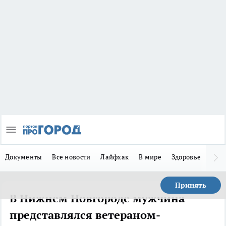
Документы
Все новости
Лайфхак
В мире
Здоровье
Зака
Принять
В Нижнем Новгороде мужчина
представлялся ветераном-