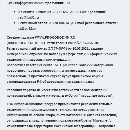
Знак информационной продукции: 16+
Контакты: Редакция: 8-927-669-90-87 Email редакции:
red@pg52.ru
Рекламный отдел: 8-920-004-61-95 Email рекламного отдела:
st@pg52.ru
Сетевое издание WWW.PROGORODNN.RU
(ВВВ.ПРОГОРОДНН.РУ). Регистрация РКН: №: 7378360181.
Регистрационный номер ЭЛ 77-90994 от 10.03.2026., выдано
Федеральной службой по надзору в сфере связи, информационных
технологий и массовых коммуникаций.
Возрастная категория сайта 16+. При использовании материалов
новостного портала progorodnn.ru гиперссылка на ресурс
обязательна
,
в противном случае будут применены нормы
законодательства РФ об авторских и смежных правах.
Редакция портала не несет ответственности за комментарии
пользователей, а также материалы рубрики "народные новости".
«На информационном ресурсе применяются рекомендательные
технологии (информационные технологии предоставления
информации на основе сбора, систематизации и анализа сведений,
относящихся к предпочтениям пользователей сети "Интернет",
находящихся на территории Российской Федерации)».
Подробнее