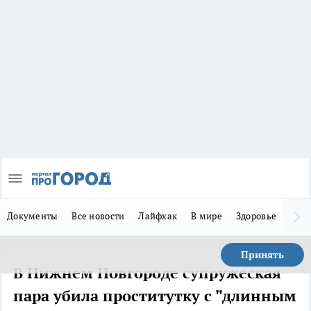
Документы
Все новости
Лайфхак
В мире
Здоровье
Зака
Принять
В Нижнем Новгороде супружеская
пара убила проститутку с "длинным