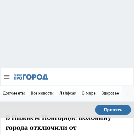
Документы
Все новости
Лайфхак
В мире
Здоровье
Зака
Принять
В Нижнем Новгороде половину
города отключили от