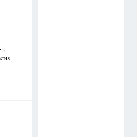
14 июля
Последствия атаки БПЛА в
Кстове, инцидент в
дзержинском баре и
загрязнение воздуха в Нижнем
 к
Новгороде
ализ
16 июля
Варенье из крыжовника
больше не кручу: делаю
грузинское ткемали со
специями - даже друг из
Грузии одобрил
13 июля
Туалет пахнет как дорогой