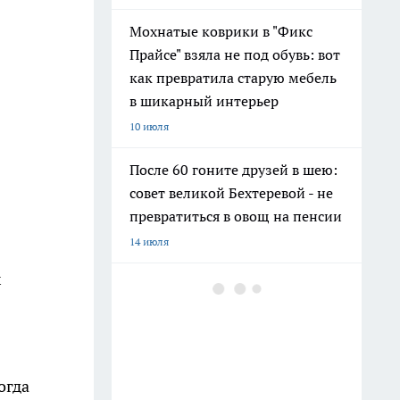
Мохнатые коврики в "Фикс
Прайсе" взяла не под обувь: вот
как превратила старую мебель
в шикарный интерьер
10 июля
После 60 гоните друзей в шею:
совет великой Бехтеревой - не
превратиться в овощ на пенсии
14 июля
х
Гигант с нежной душой: как
создать белоснежную стену
цветов, от которой
невозможно отвести взгляд
13 июля
огда