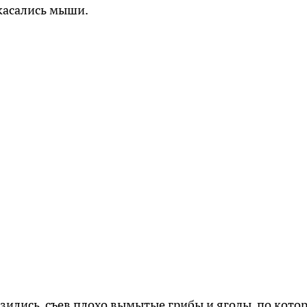
икасались мыши.
зились, съев плохо вымытые грибы и ягоды, по кото