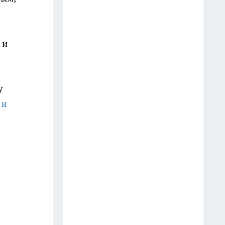
Старые простыни - сокровище
для хозяйки: как превратить
 и
хлопковую ветошь в уютный
бисквитный плед
19 июля
у
Зубной пастой закупаюсь
 и
оптом: вот как отмываю
сковородки до блеска — 5
работающих лайфхаков
18 июля
Фасад без бригады и лесов: чем
облицевать дом, чтобы он
выглядел дороже сайдинга, а
стоил вдвое меньше