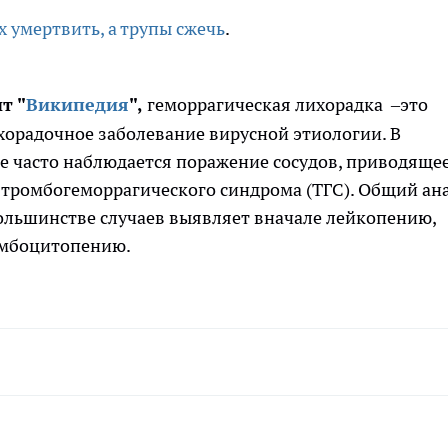
х умертвить, а трупы сжечь
.
т "
Википедия
",
геморрагическая лихорадка –это
хорадочное заболевание вирусной этиологии. В
е часто наблюдается поражение сосудов, приводящее
тромбогеморрагического синдрома (ТГС). Общий ан
ольшинстве случаев выявляет вначале лейкопению,
омбоцитопению.