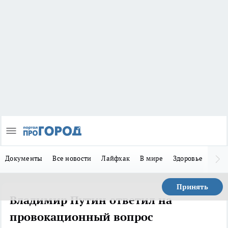
Документы
Все новости
Лайфхак
В мире
Здоровье
Зака
Принять
Владимир Путин ответил на
провокационный вопрос