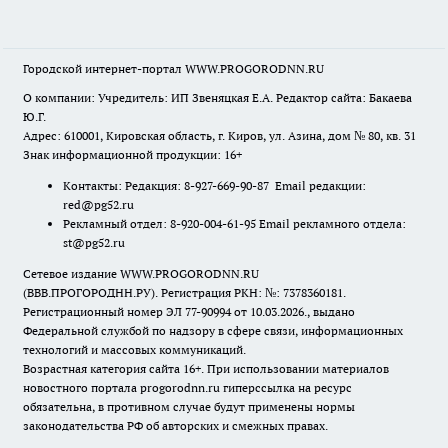
Городской интернет-портал WWW.PROGORODNN.RU
О компании: Учредитель: ИП Звеняцкая Е.А. Редактор сайта: Бакаева
Ю.Г.
Адрес: 610001, Кировская область, г. Киров, ул. Азина, дом № 80, кв. 31
Знак информационной продукции: 16+
Контакты: Редакция: 8-927-669-90-87 Email редакции:
red@pg52.ru
Рекламный отдел: 8-920-004-61-95 Email рекламного отдела:
st@pg52.ru
Сетевое издание WWW.PROGORODNN.RU
(ВВВ.ПРОГОРОДНН.РУ). Регистрация РКН: №: 7378360181.
Регистрационный номер ЭЛ 77-90994 от 10.03.2026., выдано
Федеральной службой по надзору в сфере связи, информационных
технологий и массовых коммуникаций.
Возрастная категория сайта 16+. При использовании материалов
новостного портала progorodnn.ru гиперссылка на ресурс
обязательна
,
в противном случае будут применены нормы
законодательства РФ об авторских и смежных правах.