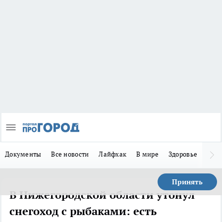
Документы
Все новости
Лайфхак
В мире
Здоровье
Зака
Принять
В Нижегородской области утонул
снегоход с рыбаками: есть