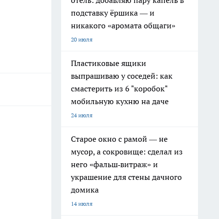
отель: добавляю пару капель в
подставку ёршика — и
никакого «аромата общаги»
20 июля
Пластиковые ящики
выпрашиваю у соседей: как
смастерить из 6 "коробок"
мобильную кухню на даче
24 июля
Старое окно с рамой — не
мусор, а сокровище: сделал из
него «фальш‑витраж» и
украшение для стены дачного
домика
14 июля