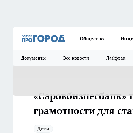
Общество
Инц
Документы
Все новости
Лайфхак
«Саровбизнесбанк» 
грамотности для ст
Дети