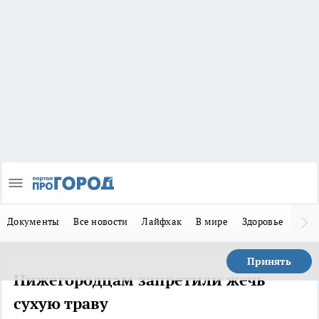
Документы
Все новости
Лайфхак
В мире
Здоровье
Зака
Принять
Нижегородцам запретили жечь
сухую траву