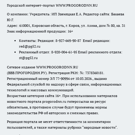
Городской интернет-портал WWW.PROGORODNN.RU
О компании: Учредитель: ИП Звеняцкая Е.А. Редактор сайта: Бакаева
Ю.Г.
Адрес: 610001, Кировская область, г. Киров, ул. Азина, дом № 80, кв. 31
Знак информационной продукции: 16+
Контакты: Редакция: 8-927-669-90-87 Email редакции:
red@pg52.ru
Рекламный отдел: 8-920-004-61-95 Email рекламного отдела:
st@pg52.ru
Сетевое издание WWW.PROGORODNN.RU
(ВВВ.ПРОГОРОДНН.РУ). Регистрация РКН: №: 7378360181.
Регистрационный номер ЭЛ 77-90994 от 10.03.2026., выдано
Федеральной службой по надзору в сфере связи, информационных
технологий и массовых коммуникаций.
Возрастная категория сайта 16+. При использовании материалов
новостного портала progorodnn.ru гиперссылка на ресурс
обязательна
,
в противном случае будут применены нормы
законодательства РФ об авторских и смежных правах.
Редакция портала не несет ответственности за комментарии
пользователей, а также материалы рубрики "народные новости".