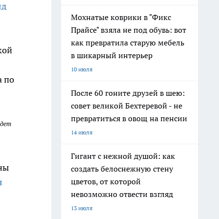
яд
Мохнатые коврики в "Фикс
Прайсе" взяла не под обувь: вот
как превратила старую мебель
кой
в шикарный интерьер
10 июля
а по
После 60 гоните друзей в шею:
совет великой Бехтеревой - не
превратиться в овощ на пенсии
удет
14 июля
Гигант с нежной душой: как
ны
создать белоснежную стену
я
цветов, от которой
невозможно отвести взгляд
13 июля