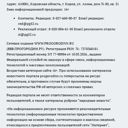
Адрес: 610001, Кировская область, г. Киров, ул. Азина, дом № 80, кв. 31
Знак информационной продукции: 16+
Контакты: Редакция: 8-927-669-90-87 Email редакции:
red@pg52.ru
Рекламный отдел: 8-920-004-61-95 Email рекламного отдела:
st@pg52.ru
Сетевое издание WWW.PROGORODNN.RU
(ВВВ.ПРОГОРОДНН.РУ). Регистрация РКН: №: 7378360181.
Регистрационный номер ЭЛ 77-90994 от 10.03.2026., выдано
Федеральной службой по надзору в сфере связи, информационных
технологий и массовых коммуникаций.
Возрастная категория сайта 16+. При использовании материалов
новостного портала progorodnn.ru гиперссылка на ресурс
обязательна
,
в противном случае будут применены нормы
законодательства РФ об авторских и смежных правах.
Редакция портала не несет ответственности за комментарии
пользователей, а также материалы рубрики "народные новости".
«На информационном ресурсе применяются рекомендательные
технологии (информационные технологии предоставления
информации на основе сбора, систематизации и анализа сведений,
относящихся к предпочтениям пользователей сети "Интернет",