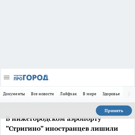
Документы
Все новости
Лайфхак
В мире
Здоровье
Зака
Принять
В нижегородском аэропорту
"Стригино" иностранцев лишили