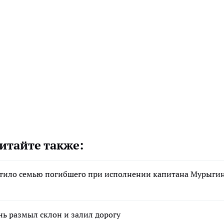
итайте также:
стило семью погибшего при исполнении капитана Мурыги
нь размыл склон и залил дорогу