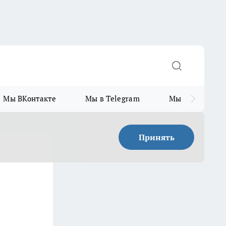
Мы ВКонтакте
Мы в Telegram
Мы в MAX
Принять