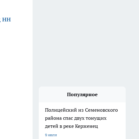
д НН
Популярное
Полицейский из Семеновского
района спас двух тонущих
детей в реке Керженец
9 июля