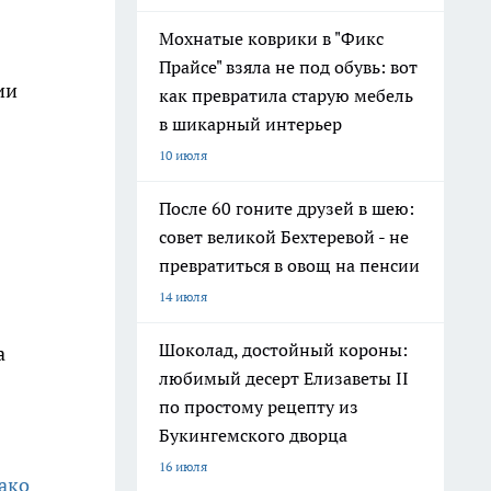
Мохнатые коврики в "Фикс
Прайсе" взяла не под обувь: вот
ии
как превратила старую мебель
в шикарный интерьер
10 июля
После 60 гоните друзей в шею:
совет великой Бехтеревой - не
превратиться в овощ на пенсии
14 июля
Шоколад, достойный короны:
а
любимый десерт Елизаветы II
по простому рецепту из
Букингемского дворца
16 июля
ако