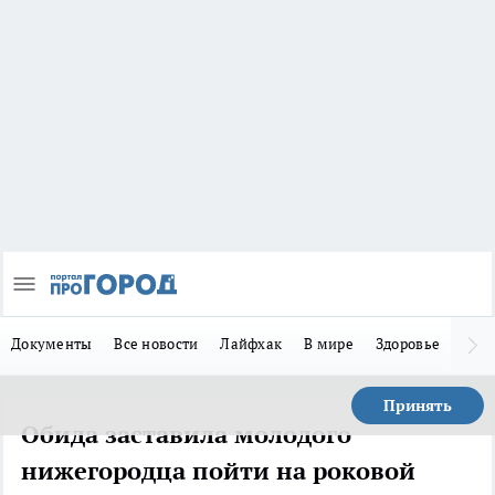
Документы
Все новости
Лайфхак
В мире
Здоровье
Зака
Принять
Обида заставила молодого
нижегородца пойти на роковой