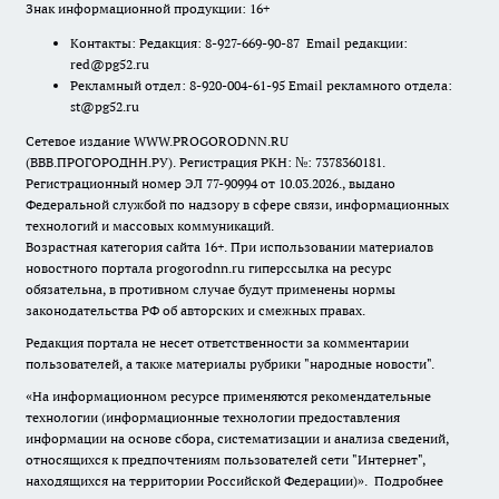
Знак информационной продукции: 16+
Контакты: Редакция: 8-927-669-90-87 Email редакции:
red@pg52.ru
Рекламный отдел: 8-920-004-61-95 Email рекламного отдела:
st@pg52.ru
Сетевое издание WWW.PROGORODNN.RU
(ВВВ.ПРОГОРОДНН.РУ). Регистрация РКН: №: 7378360181.
Регистрационный номер ЭЛ 77-90994 от 10.03.2026., выдано
Федеральной службой по надзору в сфере связи, информационных
технологий и массовых коммуникаций.
Возрастная категория сайта 16+. При использовании материалов
новостного портала progorodnn.ru гиперссылка на ресурс
обязательна
,
в противном случае будут применены нормы
законодательства РФ об авторских и смежных правах.
Редакция портала не несет ответственности за комментарии
пользователей, а также материалы рубрики "народные новости".
«На информационном ресурсе применяются рекомендательные
технологии (информационные технологии предоставления
информации на основе сбора, систематизации и анализа сведений,
относящихся к предпочтениям пользователей сети "Интернет",
находящихся на территории Российской Федерации)».
Подробнее