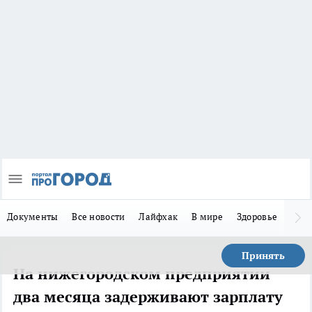
Документы
Все новости
Лайфхак
В мире
Здоровье
Зака
Принять
На нижегородском предприятии
два месяца задерживают зарплату