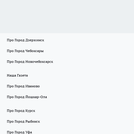
Про Город Дзержинск
Про Город Чебоксары
Про Город Новочебоксарск
Наша Газета
Про Город Иваново
Про Город Йошкар-Ола
Про Город Курск
Про Город Рыбинск
Про Город Уфа