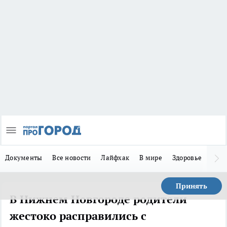
Документы
Все новости
Лайфхак
В мире
Здоровье
Зака
Принять
В Нижнем Новгороде родители
жестоко расправились с