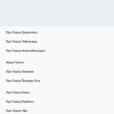
Про Город Дзержинск
Про Город Чебоксары
Про Город Новочебоксарск
Наша Газета
Про Город Иваново
Про Город Йошкар-Ола
Про Город Курск
Про Город Рыбинск
Про Город Уфа