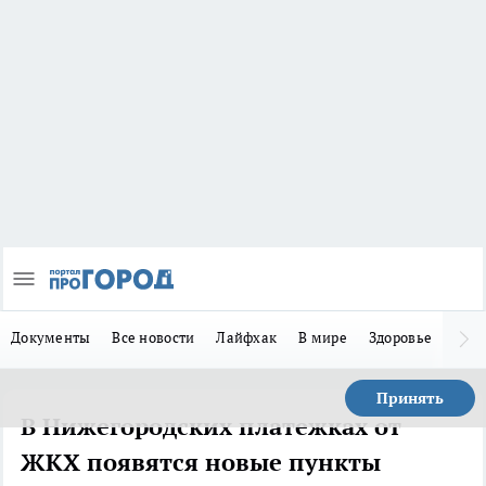
Документы
Все новости
Лайфхак
В мире
Здоровье
Зака
Принять
В Нижегородских платежках от
ЖКХ появятся новые пункты