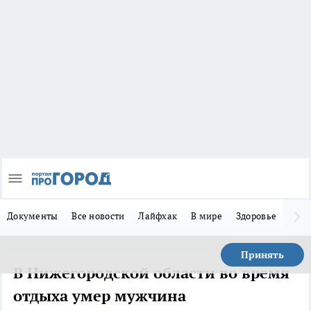
Документы
Все новости
Лайфхак
В мире
Здоровье
Зака
Принять
В Нижегородской области во время
отдыха умер мужчина