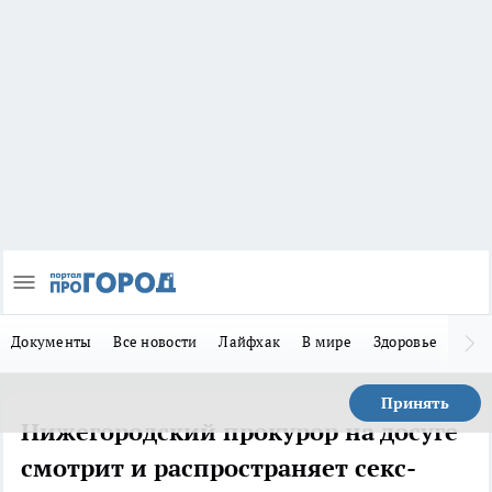
Документы
Все новости
Лайфхак
В мире
Здоровье
Зака
Принять
Нижегородский прокурор на досуге
смотрит и распространяет секс-