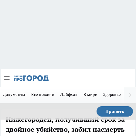
Документы
Все новости
Лайфхак
В мире
Здоровье
Зака
Принять
Нижегородец, получивший срок за
двойное убийство, забил насмерть