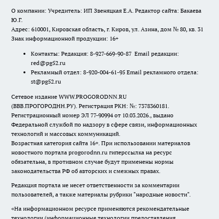
О компании: Учредитель: ИП Звеняцкая Е.А. Редактор сайта: Бакаева
Ю.Г.
Адрес: 610001, Кировская область, г. Киров, ул. Азина, дом № 80, кв. 31
Знак информационной продукции: 16+
Контакты: Редакция: 8-927-669-90-87 Email редакции:
red@pg52.ru
Рекламный отдел: 8-920-004-61-95 Email рекламного отдела:
st@pg52.ru
Сетевое издание WWW.PROGORODNN.RU
(ВВВ.ПРОГОРОДНН.РУ). Регистрация РКН: №: 7378360181.
Регистрационный номер ЭЛ 77-90994 от 10.03.2026., выдано
Федеральной службой по надзору в сфере связи, информационных
технологий и массовых коммуникаций.
Возрастная категория сайта 16+. При использовании материалов
новостного портала progorodnn.ru гиперссылка на ресурс
обязательна
,
в противном случае будут применены нормы
законодательства РФ об авторских и смежных правах.
Редакция портала не несет ответственности за комментарии
пользователей, а также материалы рубрики "народные новости".
«На информационном ресурсе применяются рекомендательные
технологии (информационные технологии предоставления