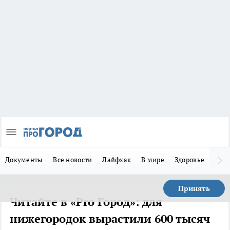
Документы
Все новости
Лайфхак
В мире
Здоровье
Зака
Принять
Читайте в «Pro Город»: для
нижегородок вырастили 600 тысяч