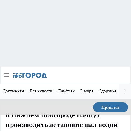
Документы
Все новости
Лайфхак
В мире
Здоровье
Зака
Принять
В Нижнем Новгороде начнут
производить летающие над водой