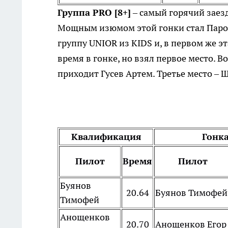
Группа PRO [8+]
– самый горячий заезд
Мощным изюмом этой гонки стал Парон
группу UNIOR из KIDS и, в первом же э
время в гонке, но взял первое место. В
приходит Гусев Артем. Третье место –
Квалификация
Гонка
Пилот
Время
Пилот
Буянов
20.64
Буянов Тимофей
Тимофей
Анощенков
20.70
Анощенков Егор