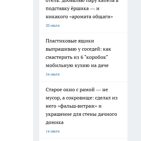
отель: добавляю пару капель в
подставку ёршика — и
никакого «аромата общаги»
20 июля
Пластиковые ящики
выпрашиваю у соседей: как
смастерить из 6 "коробок"
мобильную кухню на даче
24 июля
Старое окно с рамой — не
мусор, а сокровище: сделал из
него «фальш‑витраж» и
украшение для стены дачного
домика
14 июля