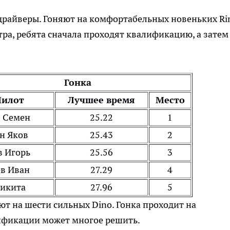
драйверы. Гоняют на комфортабельных новеньких R
тра, ребята сначала проходят квалификацию, а затем
Гонка
Пилот
Лучшее время
Место
в Семен
25.22
1
н Яков
25.43
2
в Игорь
25.56
3
в Иван
27.29
4
Никита
27.96
5
ют на шести сильных Dino. Гонка проходит на
ификации может многое решить.