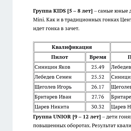
Группа KIDS [5 – 8 лет]
– самые юные 
Mini. Как и в традиционных гонках Цен
идет гонка в зачет.
Квалификация
Пилот
Время
Синицин Яков
25.49
Лебеде
Лебедев Семен
25.52
Синици
Щеголев Игорь
26.17
Щеголе
Бритарев Иван
27.76
Бритаре
Царев Никита
30.32
Царев 
Группа UNIOR [9 – 12 лет]
– дети гоня
повышенных оборотах. Результат квал