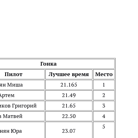
Гонка
Пилот
Лучшее время
Место
ян Миша
21.165
1
 Артем
21.49
2
ков Григорий
21.65
3
в Матвей
22.50
4
5
нян Юра
23.07