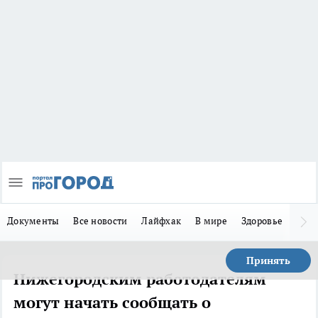
Документы
Все новости
Лайфхак
В мире
Здоровье
Зака
Принять
Нижегородским работодателям
могут начать сообщать о