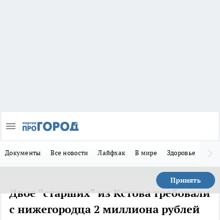
Документы
Все новости
Лайфхак
В мире
Здоровье
Зака
Принять
Двое "старших" из Кстова требовали
с нижегородца 2 миллиона рублей