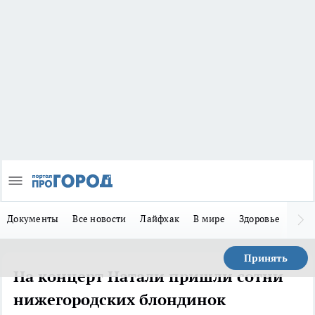
Документы
Все новости
Лайфхак
В мире
Здоровье
Зака
Принять
На концерт Натали пришли сотни
нижегородских блондинок