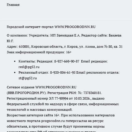
Главная
Городской интернет-портал WWW.PROGORODNN.RU
О компании: Учредитель: ИП Звеняцкая Е.А. Редактор сайта: Бакаева
Ю.Г.
Адрес: 610001, Кировская область, г. Киров, ул. Азина, дом № 80, кв. 31
Знак информационной продукции: 16+
Контакты: Редакция: 8-927-669-90-87 Email редакции:
red@pg52.ru
Рекламный отдел: 8-920-004-61-95 Email рекламного отдела:
st@pg52.ru
Сетевое издание WWW.PROGORODNN.RU
(ВВВ.ПРОГОРОДНН.РУ). Регистрация РКН: №: 7378360181.
Регистрационный номер ЭЛ 77-90994 от 10.03.2026., выдано
Федеральной службой по надзору в сфере связи, информационных
технологий и массовых коммуникаций.
Возрастная категория сайта 16+. При использовании материалов
новостного портала progorodnn.ru гиперссылка на ресурс
обязательна
,
в противном случае будут применены нормы
законодательства РФ об авторских и смежных правах.