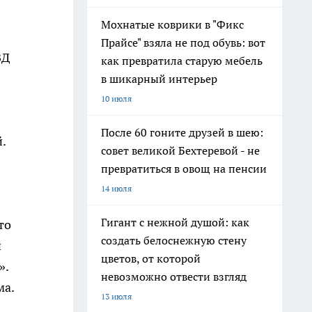
Мохнатые коврики в "Фикс
Прайсе" взяла не под обувь: вот
ВД
как превратила старую мебель
в шикарный интерьер
10 июля
После 60 гоните друзей в шею:
.
совет великой Бехтеревой - не
превратиться в овощ на пенсии
14 июля
Гигант с нежной душой: как
то
создать белоснежную стену
и
цветов, от которой
».
невозможно отвести взгляд
ма.
13 июля