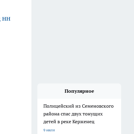
д НН
Популярное
Полицейский из Семеновского
района спас двух тонущих
детей в реке Керженец
9 июля