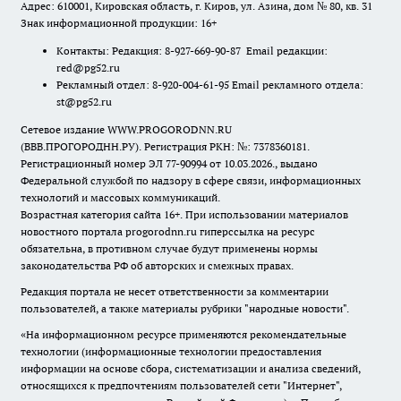
Адрес: 610001, Кировская область, г. Киров, ул. Азина, дом № 80, кв. 31
Знак информационной продукции: 16+
Контакты: Редакция: 8-927-669-90-87 Email редакции:
red@pg52.ru
Рекламный отдел: 8-920-004-61-95 Email рекламного отдела:
st@pg52.ru
Сетевое издание WWW.PROGORODNN.RU
(ВВВ.ПРОГОРОДНН.РУ). Регистрация РКН: №: 7378360181.
Регистрационный номер ЭЛ 77-90994 от 10.03.2026., выдано
Федеральной службой по надзору в сфере связи, информационных
технологий и массовых коммуникаций.
Возрастная категория сайта 16+. При использовании материалов
новостного портала progorodnn.ru гиперссылка на ресурс
обязательна
,
в противном случае будут применены нормы
законодательства РФ об авторских и смежных правах.
Редакция портала не несет ответственности за комментарии
пользователей, а также материалы рубрики "народные новости".
«На информационном ресурсе применяются рекомендательные
технологии (информационные технологии предоставления
информации на основе сбора, систематизации и анализа сведений,
относящихся к предпочтениям пользователей сети "Интернет",