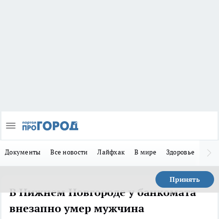
Документы
Все новости
Лайфхак
В мире
Здоровье
Зака
Принять
В Нижнем Новгороде у банкомата
внезапно умер мужчина