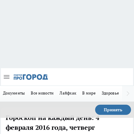
Документы
Все новости
Лайфхак
В мире
Здоровье
Зака
Принять
Гороскоп на каждый день: 4
февраля 2016 года, четверг