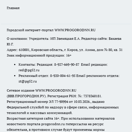
Главная
Городской интернет-портал WWW.PROGORODNN.RU
О компании: Учредитель: ИП Звеняцкая Е.А. Редактор сайта: Бакаева
Ю.Г.
Адрес: 610001, Кировская область, г. Киров, ул. Азина, дом № 80, кв. 31
Знак информационной продукции: 16+
Контакты: Редакция: 8-927-669-90-87 Email редакции:
red@pg52.ru
Рекламный отдел: 8-920-004-61-95 Email рекламного отдела:
st@pg52.ru
Сетевое издание WWW.PROGORODNN.RU
(ВВВ.ПРОГОРОДНН.РУ). Регистрация РКН: №: 7378360181.
Регистрационный номер ЭЛ 77-90994 от 10.03.2026., выдано
Федеральной службой по надзору в сфере связи, информационных
технологий и массовых коммуникаций.
Возрастная категория сайта 16+. При использовании материалов
новостного портала progorodnn.ru гиперссылка на ресурс
обязательна
,
в противном случае будут применены нормы