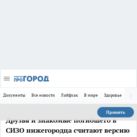
Документы
Все новости
Лайфхак
В мире
Здоровье
Зака
Принять
Друзья и знакомые погибшего в
СИЗО нижегородца считают версию