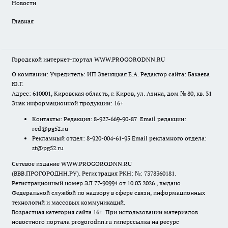
Новости
Главная
Городской интернет-портал WWW.PROGORODNN.RU
О компании: Учредитель: ИП Звеняцкая Е.А. Редактор сайта: Бакаева
Ю.Г.
Адрес: 610001, Кировская область, г. Киров, ул. Азина, дом № 80, кв. 31
Знак информационной продукции: 16+
Контакты: Редакция: 8-927-669-90-87 Email редакции:
red@pg52.ru
Рекламный отдел: 8-920-004-61-95 Email рекламного отдела:
st@pg52.ru
Сетевое издание WWW.PROGORODNN.RU
(ВВВ.ПРОГОРОДНН.РУ). Регистрация РКН: №: 7378360181.
Регистрационный номер ЭЛ 77-90994 от 10.03.2026., выдано
Федеральной службой по надзору в сфере связи, информационных
технологий и массовых коммуникаций.
Возрастная категория сайта 16+. При использовании материалов
новостного портала progorodnn.ru гиперссылка на ресурс