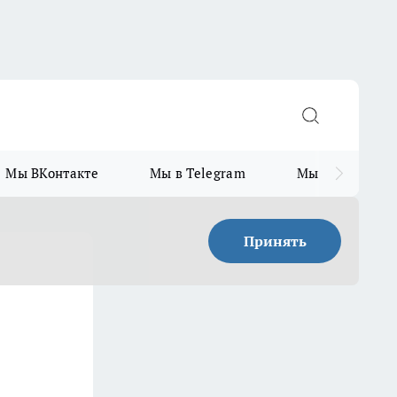
Мы ВКонтакте
Мы в Telegram
Мы в MAX
Принять