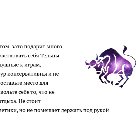
том, зато подарит много
увствовать себя Тельцы
душные к играм,
чур консервативны и не
 оставьте место для
ольте себе то, что не
тдыха. Не стоит
етики, но не помешает держать под рукой