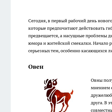
Сегодня, в первый рабочий день новог
которые предпочитают действовать гиб
предвещается, а насущные проблемы д
юмора и житейской смекалки. Начало р
серьезных тем, особенно касающихся л
Овен
Овны полу
мнением 
дружелюби
друга. В 
совместны