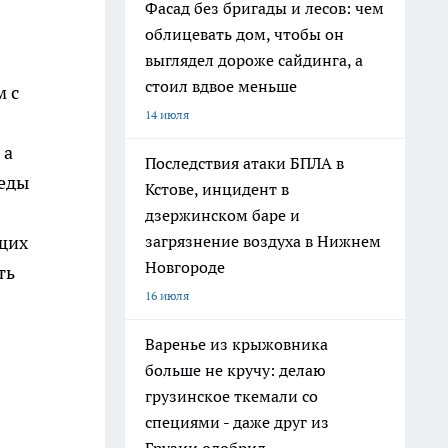
Фасад без бригады и лесов: чем
облицевать дом, чтобы он
выглядел дороже сайдинга, а
стоил вдвое меньше
м с
14 июля
 а
Последствия атаки БПЛА в
седы
Кстове, инцидент в
дзержинском баре и
щих
загрязнение воздуха в Нижнем
Новгороде
ть
16 июля
Варенье из крыжовника
больше не кручу: делаю
грузинское ткемали со
специями - даже друг из