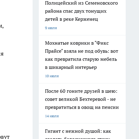
Полицейский из Семеновского
района спас двух тонущих
детей в реке Керженец
м,
9 июля
Мохнатые коврики в "Фикс
Прайсе" взяла не под обувь: вот
ия
как превратила старую мебель
в шикарный интерьер
10 июля
После 60 гоните друзей в шею:
совет великой Бехтеревой - не
превратиться в овощ на пенсии
14 июля
Гигант с нежной душой: как
овут