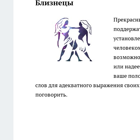
Близнецы
Прекрасн
поддержат
установл
человеком
возможно,
или надее
ваше пол
слов для адекватного выражения своих
поговорить.