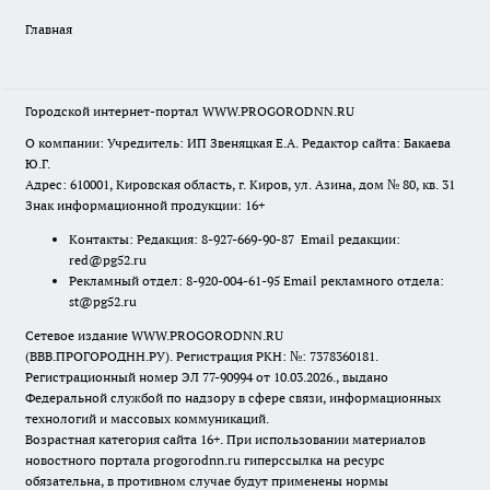
Главная
Городской интернет-портал WWW.PROGORODNN.RU
О компании: Учредитель: ИП Звеняцкая Е.А. Редактор сайта: Бакаева
Ю.Г.
Адрес: 610001, Кировская область, г. Киров, ул. Азина, дом № 80, кв. 31
Знак информационной продукции: 16+
Контакты: Редакция: 8-927-669-90-87 Email редакции:
red@pg52.ru
Рекламный отдел: 8-920-004-61-95 Email рекламного отдела:
st@pg52.ru
Сетевое издание WWW.PROGORODNN.RU
(ВВВ.ПРОГОРОДНН.РУ). Регистрация РКН: №: 7378360181.
Регистрационный номер ЭЛ 77-90994 от 10.03.2026., выдано
Федеральной службой по надзору в сфере связи, информационных
технологий и массовых коммуникаций.
Возрастная категория сайта 16+. При использовании материалов
новостного портала progorodnn.ru гиперссылка на ресурс
обязательна
,
в противном случае будут применены нормы