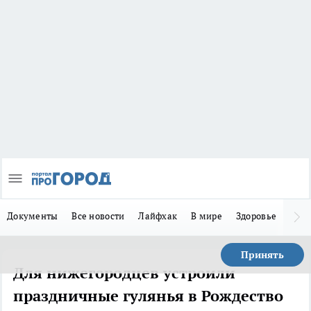
Документы
Все новости
Лайфхак
В мире
Здоровье
Зака
Принять
Для нижегородцев устроили
праздничные гулянья в Рождество