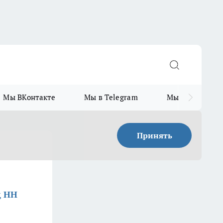
Мы ВКонтакте
Мы в Telegram
Мы в MAX
Принять
д НН