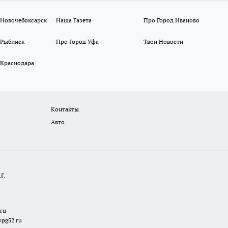
 Новочебоксарск
Наша Газета
Про Город Иваново
 Рыбинск
Про Город Уфа
Твои Новости
 Краснодара
Контакты
Авто
Г.
.ru
@pg52.ru