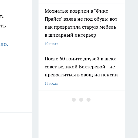
Мохнатые коврики в "Фикс
в.
Прайсе" взяла не под обувь: вот
ать
как превратила старую мебель
в шикарный интерьер
бло.
10 июля
После 60 гоните друзей в шею:
совет великой Бехтеревой - не
превратиться в овощ на пенсии
14 июля
Гигант с нежной душой: как
создать белоснежную стену
цветов, от которой
невозможно отвести взгляд
13 июля