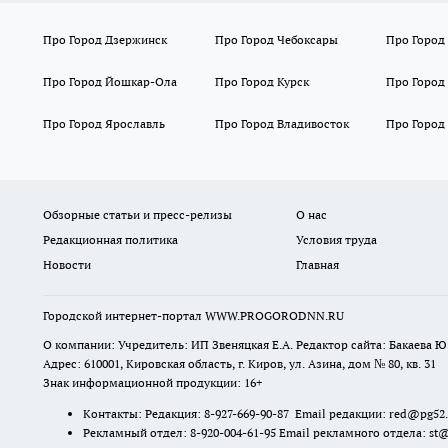
Про Город Дзержинск
Про Город Чебоксары
Про Город
Про Город Йошкар-Ола
Про Город Курск
Про Город
Про Город Ярославль
Про Город Владивосток
Про Город
Обзорные статьи и пресс-релизы
О нас
Редакционная политика
Условия труда
Новости
Главная
Городской интернет-портал WWW.PROGORODNN.RU
О компании: Учредитель: ИП Звеняцкая Е.А. Редактор сайта: Бакаева Ю.
Адрес: 610001, Кировская область, г. Киров, ул. Азина, дом № 80, кв. 31
Знак информационной продукции: 16+
Контакты: Редакция: 8-927-669-90-87 Email редакции: red@pg52
Рекламный отдел: 8-920-004-61-95 Email рекламного отдела: st