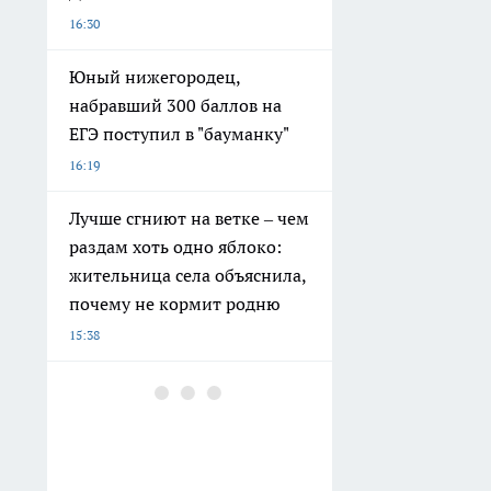
16:30
Юный нижегородец,
набравший 300 баллов на
ЕГЭ поступил в "бауманку"
16:19
Лучше сгниют на ветке – чем
раздам хоть одно яблоко:
жительница села объяснила,
почему не кормит родню
15:38
Дверцу от бабушкиного
шкафа пустила в дело:
получилась настенная
вешалка, будто из