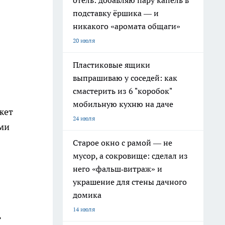
отель: добавляю пару капель в
подставку ёршика — и
никакого «аромата общаги»
20 июля
Пластиковые ящики
выпрашиваю у соседей: как
смастерить из 6 "коробок"
мобильную кухню на даче
жет
24 июля
ими
Старое окно с рамой — не
мусор, а сокровище: сделал из
него «фальш‑витраж» и
украшение для стены дачного
домика
14 июля
ь