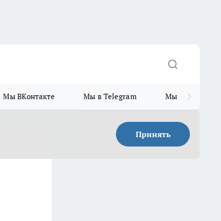
Мы ВКонтакте
Мы в Telegram
Мы в MAX
Принять