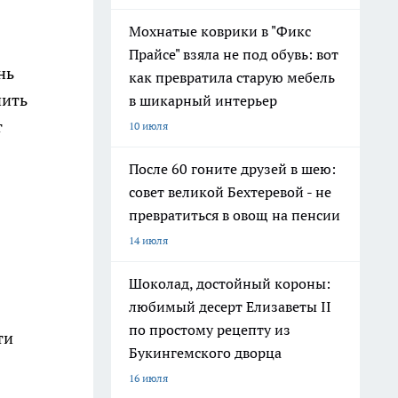
Мохнатые коврики в "Фикс
Прайсе" взяла не под обувь: вот
нь
как превратила старую мебель
чить
в шикарный интерьер
т
10 июля
После 60 гоните друзей в шею:
совет великой Бехтеревой - не
превратиться в овощ на пенсии
14 июля
Шоколад, достойный короны:
любимый десерт Елизаветы II
по простому рецепту из
ти
Букингемского дворца
16 июля