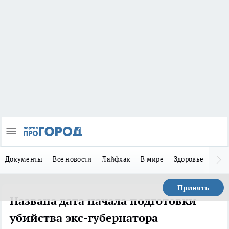
Документы
Все новости
Лайфхак
В мире
Здоровье
Зака
Принять
Названа дата начала подготовки
убийства экс-губернатора