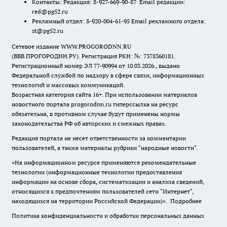
Контакты: Редакция: 8-927-669-90-87 Email редакции:
red@pg52.ru
Рекламный отдел: 8-920-004-61-95 Email рекламного отдела:
st@pg52.ru
Сетевое издание WWW.PROGORODNN.RU
(ВВВ.ПРОГОРОДНН.РУ). Регистрация РКН: №: 7378360181.
Регистрационный номер ЭЛ 77-90994 от 10.03.2026., выдано
Федеральной службой по надзору в сфере связи, информационных
технологий и массовых коммуникаций.
Возрастная категория сайта 16+. При использовании материалов
новостного портала progorodnn.ru гиперссылка на ресурс
обязательна
,
в противном случае будут применены нормы
законодательства РФ об авторских и смежных правах.
Редакция портала не несет ответственности за комментарии
пользователей, а также материалы рубрики "народные новости".
«На информационном ресурсе применяются рекомендательные
технологии (информационные технологии предоставления
информации на основе сбора, систематизации и анализа сведений,
относящихся к предпочтениям пользователей сети "Интернет",
находящихся на территории Российской Федерации)».
Подробнее
Политика конфиденциальности и обработки персональных данных