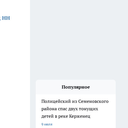
д НН
Популярное
Полицейский из Семеновского
района спас двух тонущих
детей в реке Керженец
9 июля