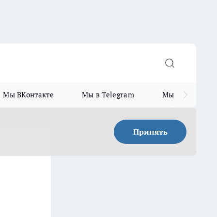
Мы ВКонтакте
Мы в Telegram
Мы в MAX
Принять