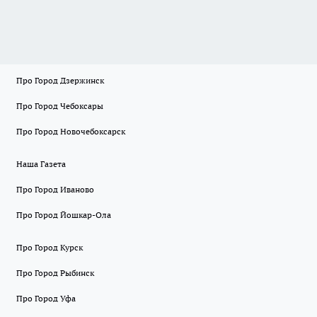
Про Город Дзержинск
Про Город Чебоксары
Про Город Новочебоксарск
Наша Газета
Про Город Иваново
Про Город Йошкар-Ола
Про Город Курск
Про Город Рыбинск
Про Город Уфа