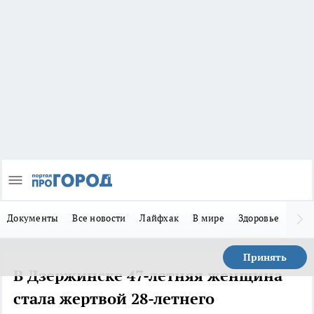
Документы
Все новости
Лайфхак
В мире
Здоровье
Зака
Принять
В Дзержинске 47-летняя женщина
стала жертвой 28-летнего