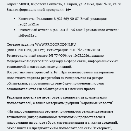
Адрес: 610001, Кировская область, г. Киров, ул. Азина, дом № 80, кв. 31
Знак информационной продукции: 16+
Контакты: Редакция: 8-927-669-90-87 Email редакции:
red@pg52.ru
Рекламный отдел: 8-920-004-61-95 Email рекламного отдела:
st@pg52.ru
Сетевое издание WWW.PROGORODNN.RU
(ВВВ.ПРОГОРОДНН.РУ). Регистрация РКН: №: 7378360181.
Регистрационный номер ЭЛ 77-90994 от 10.03.2026., выдано
Федеральной службой по надзору в сфере связи, информационных
технологий и массовых коммуникаций.
Возрастная категория сайта 16+. При использовании материалов
новостного портала progorodnn.ru гиперссылка на ресурс
обязательна
,
в противном случае будут применены нормы
законодательства РФ об авторских и смежных правах.
Редакция портала не несет ответственности за комментарии
пользователей, а также материалы рубрики "народные новости".
«На информационном ресурсе применяются рекомендательные
технологии (информационные технологии предоставления
информации на основе сбора, систематизации и анализа сведений,
относящихся к предпочтениям пользователей сети "Интернет",