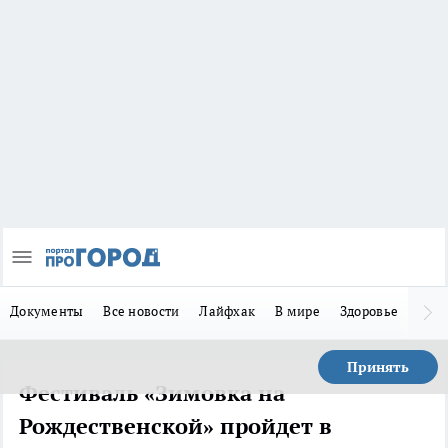
Документы
Все новости
Лайфхак
В мире
Здоровье
Зака
Принять
Фестиваль «Зимовка на
Рождественской» пройдет в