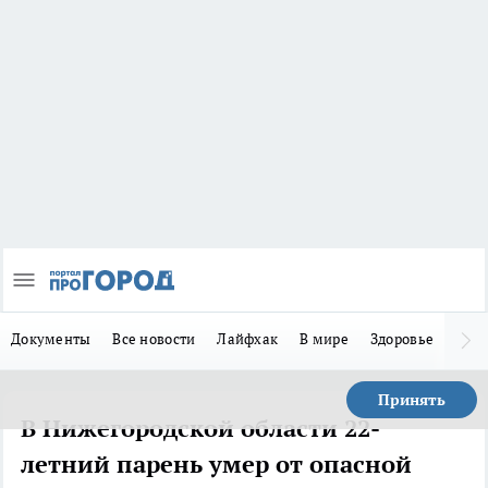
Документы
Все новости
Лайфхак
В мире
Здоровье
Зака
Принять
В Нижегородской области 22-
летний парень умер от опасной