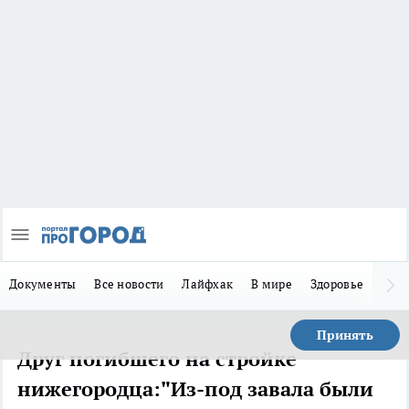
Документы
Все новости
Лайфхак
В мире
Здоровье
Зака
Принять
Друг погибшего на стройке
нижегородца:"Из-под завала были