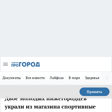
Документы
Все новости
Лайфхак
В мире
Здоровье
Зака
Принять
Двое молодых нижегородцев
украли из магазина спортивные