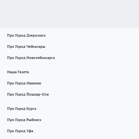
Про Город Дзержинск
Про Город Чебоксары
Про Город Новочебоксарск
Наша Газета
Про Город Иваново
Про Город Йошкар-Ола
Про Город Курск
Про Город Рыбинск
Про Город Уфа