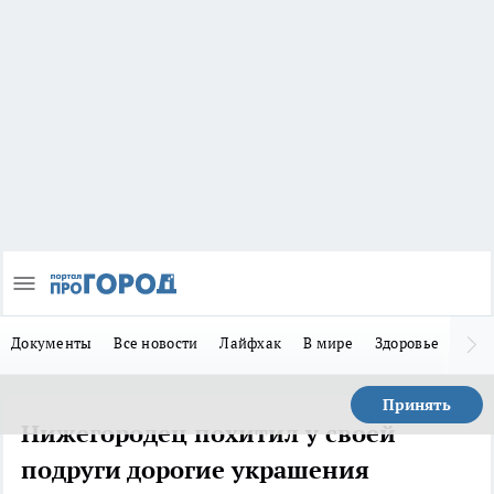
Документы
Все новости
Лайфхак
В мире
Здоровье
Зака
Принять
Нижегородец похитил у своей
подруги дорогие украшения