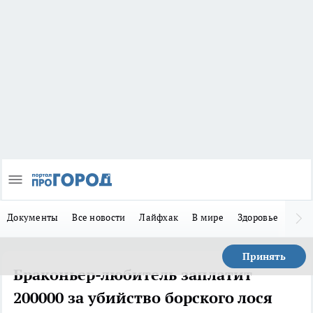
Документы
Все новости
Лайфхак
В мире
Здоровье
Зака
Принять
Браконьер-любитель заплатит
200000 за убийство борского лося