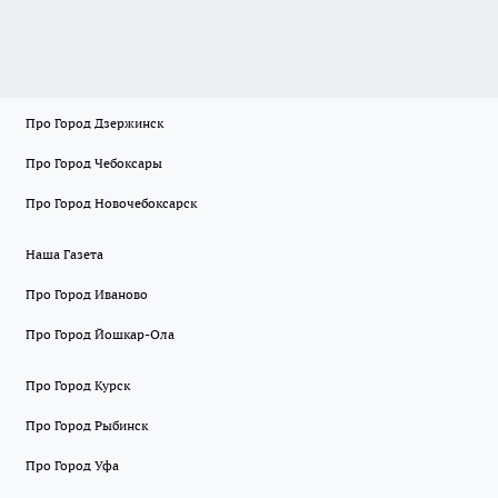
Про Город Дзержинск
Про Город Чебоксары
Про Город Новочебоксарск
Наша Газета
Про Город Иваново
Про Город Йошкар-Ола
Про Город Курск
Про Город Рыбинск
Про Город Уфа