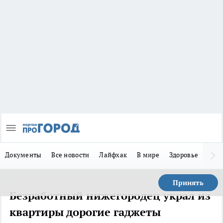
Документы
Все новости
Лайфхак
В мире
Здоровье
Зака
Принять
Безработный нижегородец украл из
квартиры дорогие гаджеты